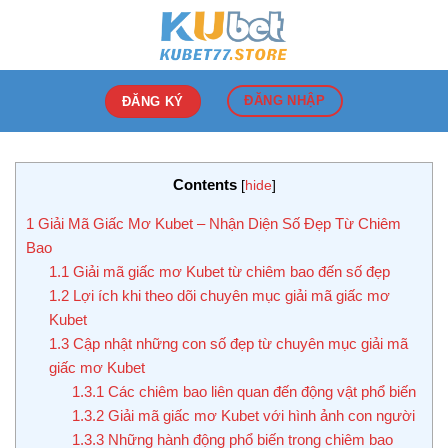
Bỏ
qua
nội
dung
ĐĂNG NHẬP
ĐĂNG KÝ
Contents
[
hide
]
1
Giải Mã Giấc Mơ Kubet – Nhận Diện Số Đẹp Từ Chiêm
Bao
1.1
Giải mã giấc mơ Kubet từ chiêm bao đến số đẹp
1.2
Lợi ích khi theo dõi chuyên mục giải mã giấc mơ
Kubet
1.3
Cập nhật những con số đẹp từ chuyên mục giải mã
giấc mơ Kubet
1.3.1
Các chiêm bao liên quan đến động vật phổ biến
1.3.2
Giải mã giấc mơ Kubet với hình ảnh con người
1.3.3
Những hành động phổ biến trong chiêm bao