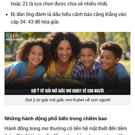
hoặc 21 là lựa chọn được chia sẻ nhiều nhất.
Bị đàn ông đánh là dấu hiệu cảnh báo căng thẳng vào
cặp 34- 43 để hóa giải.
Gợi ý từ giải mã giấc mơ Kubet về con người
Những hành động phổ biến trong chiêm bao
Hành động trong mơ thường có liên hệ mật thiết đến tiềm