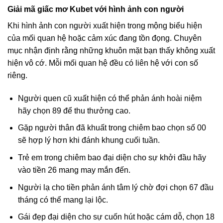
Giải mã giấc mơ Kubet với hình ảnh con người
Khi hình ảnh con người xuất hiện trong mộng biểu hiện
của mối quan hệ hoặc cảm xúc đang tồn đọng. Chuyên
mục nhận định rằng những khuôn mặt bạn thấy không xuất
hiện vô cớ. Mỗi mối quan hệ đều có liên hệ với con số
riêng.
Người quen cũ xuất hiện có thể phản ánh hoài niệm
hãy chọn 89 để thu thưởng cao.
Gặp người thân đã khuất trong chiêm bao chọn số 00
sẽ hợp lý hơn khi đánh khung cuối tuần.
Trẻ em trong chiêm bao đại diện cho sự khởi đầu hãy
vào tiền 26 mang may mắn đến.
Người lạ cho tiền phản ánh tâm lý chờ đợi chọn 67 đầu
tháng có thể mang lại lộc.
Gái đẹp đại diện cho sự cuốn hút hoặc cám dỗ, chọn 18