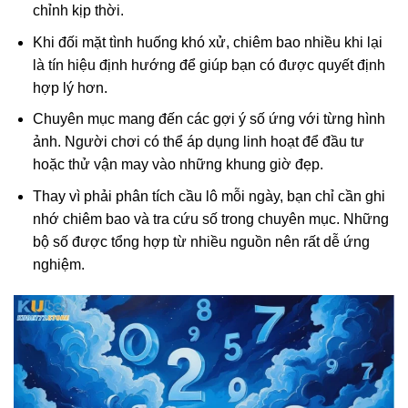
chỉnh kịp thời.
Khi đối mặt tình huống khó xử, chiêm bao nhiều khi lại
là tín hiệu định hướng để giúp bạn có được quyết định
hợp lý hơn.
Chuyên mục mang đến các gợi ý số ứng với từng hình
ảnh. Người chơi có thể áp dụng linh hoạt để đầu tư
hoặc thử vận may vào những khung giờ đẹp.
Thay vì phải phân tích cầu lô mỗi ngày, bạn chỉ cần ghi
nhớ chiêm bao và tra cứu số trong chuyên mục. Những
bộ số được tổng hợp từ nhiều nguồn nên rất dễ ứng
nghiệm.