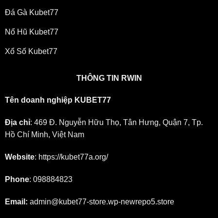
Đá Gà Kubet77
Nổ Hũ Kubet77
Xổ Số Kubet77
THÔNG TIN RWIN
Tên doanh nghiệp
KUBET77
Địa chỉ
: 469 Đ. Nguyễn Hữu Thọ, Tân Hưng, Quận 7, Tp.
Hồ Chí Minh, Việt Nam
Website
:
https://kubet77a.org/
Phone
: 098884823
Email:
admin@kubet77-store.wp-newrepo5.store