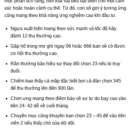
mục phân tích rằng, mỗi loài vật đều đại diện cho một cảm
xúc hoặc hoàn cảnh cụ thể. Từ đó, con số gợi ý tương ứng
cũng mang theo khả năng ứng nghiệm cao khi đầu tư.
Ngựa xuất hiện mang theo sức mạnh và tốc độ hãy
đánh 12 thu thưởng cao.
Gặp hổ trong mơ ghi ngay 06 hoặc 666 bạn sẽ có được
cơ hội thu thưởng cao.
Rắn thường báo hiệu sự thay đổi chọn 23 nếu bị truy
đuổi.
Chiêm bao thấy cá mập đặc biệt bơi cả đàn chọn 345
để thu thưởng lên đến 900 lần.
Chim ưng mang theo điềm báo về sự tự do bay cao vào
tiền 24- 42 dễ về cuối tháng.
Chuyên mục cũng khuyên bạn chọn 23 – 45 để vào tiền
xiên 2 nếu thấy chó sủa dữ dội.