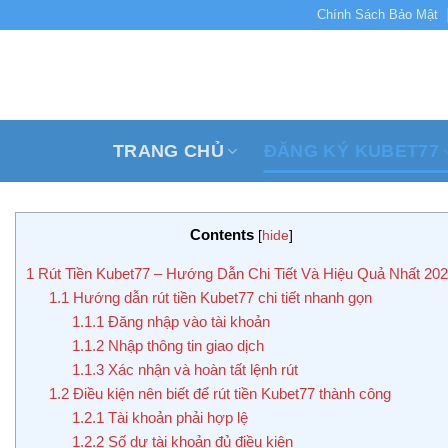
Bỏ
Chính Sách Bảo Mật
qua
nội
dung
TRANG CHỦ
ĐĂNG KÝ KUBET77
Contents
[
hide
]
1
Rút Tiền Kubet77 – Hướng Dẫn Chi Tiết Và Hiệu Quả Nhất 20
1.1
Hướng dẫn rút tiền Kubet77 chi tiết nhanh gọn
1.1.1
Đăng nhập vào tài khoản
1.1.2
Nhập thông tin giao dịch
1.1.3
Xác nhận và hoàn tất lệnh rút
1.2
Điều kiện nên biết để rút tiền Kubet77 thành công
1.2.1
Tài khoản phải hợp lệ
1.2.2
Số dư tài khoản đủ điều kiện