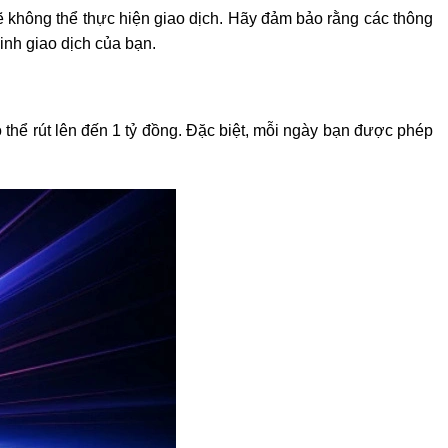
sẽ không thể thực hiện giao dịch. Hãy đảm bảo rằng các thông
inh giao dịch của bạn.
ó thể rút lên đến 1 tỷ đồng. Đặc biệt, mỗi ngày bạn được phép