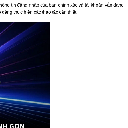
thông tin đăng nhập của bạn chính xác và tài khoản vẫn đang
dàng thực hiện các thao tác cần thiết.