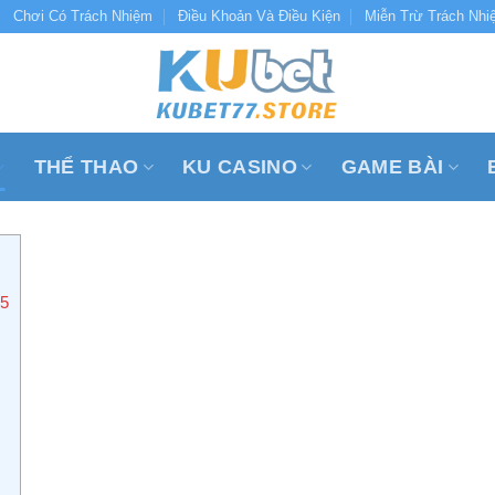
Chơi Có Trách Nhiệm
Điều Khoản Và Điều Kiện
Miễn Trừ Trách Nhi
THỂ THAO
KU CASINO
GAME BÀI
25