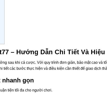
t77 – Hướng Dẫn Chi Tiết Và Hiệu
ởng sau khi cá cược. Với quy trình đơn giản, bảo mật cao và t
 tiết các bước thực hiện và điều kiện cần thiết để giao dịch th
ết nhanh gọn
huận tiện tối đa cho người chơi.