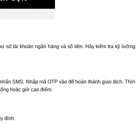
hư số tài khoản ngân hàng và số tiền. Hãy kiểm tra kỹ lưỡng
tin nhắn SMS. Nhập mã OTP vào để hoàn thành giao dịch. Thời
thống hoặc giờ cao điểm.
y định.