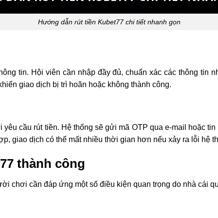
Hướng dẫn rút tiền Kubet77 chi tiết nhanh gọn
hông tin. Hội viên cần nhập đầy đủ, chuẩn xác các thông tin n
 khiến giao dịch bị trì hoãn hoặc không thành công.
ửi yêu cầu rút tiền. Hệ thống sẽ gửi mã OTP qua e-mail hoặc 
ợp, giao dịch có thể mất nhiều thời gian hơn nếu xảy ra lỗi hệ 
et77 thành công
ười chơi cần đáp ứng một số điều kiện quan trọng do nhà cái qu