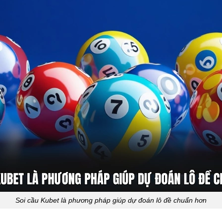
Soi cầu Kubet là phương pháp giúp dự đoán lô đề chuẩn hơn