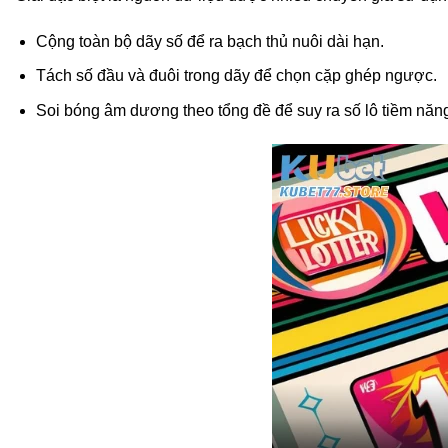
Cộng toàn bộ dãy số để ra bạch thủ nuôi dài hạn.
Tách số đầu và đuôi trong dãy để chọn cặp ghép ngược.
Soi bóng âm dương theo tổng đề để suy ra số lô tiềm năn