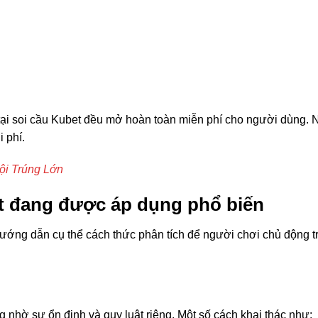
 tại soi cầu Kubet đều mở hoàn toàn miễn phí cho người dùng. N
 phí.
i Trúng Lớn
 đang được áp dụng phổ biến
ướng dẫn cụ thể cách thức phân tích để người chơi chủ động tr
 nhờ sự ổn định và quy luật riêng. Một số cách khai thác như: