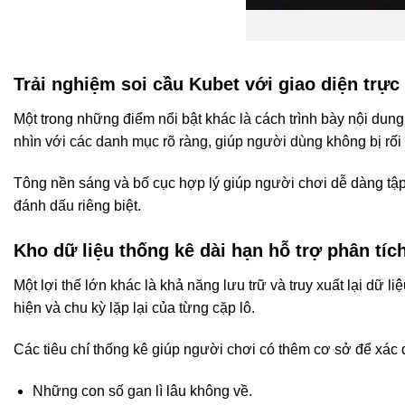
Trải nghiệm soi cầu Kubet với giao diện trực
Một trong những điểm nổi bật khác là cách trình bày nội du
nhìn với các danh mục rõ ràng, giúp người dùng không bị rối 
Tông nền sáng và bố cục hợp lý giúp người chơi dễ dàng tập 
đánh dấu riêng biệt.
Kho dữ liệu thống kê dài hạn hỗ trợ phân tíc
Một lợi thế lớn khác là khả năng lưu trữ và truy xuất lại dữ
hiện và chu kỳ lặp lại của từng cặp lô.
Các tiêu chí thống kê giúp người chơi có thêm cơ sở để xác 
Những con số gan lì lâu không về.