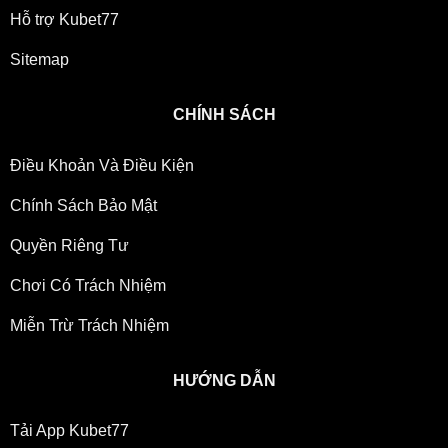
Hỗ trợ Kubet77
Sitemap
CHÍNH SÁCH
Điều Khoản Và Điều Kiện
Chính Sách Bảo Mật
Quyền Riêng Tư
Chơi Có Trách Nhiệm
Miễn Trừ Trách Nhiệm
HƯỚNG DẪN
Tải App Kubet77