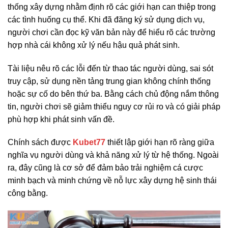
thống xây dựng nhằm định rõ các giới hạn can thiệp trong
các tình huống cụ thể. Khi đã đăng ký sử dụng dịch vụ,
người chơi cần đọc kỹ văn bản này để hiểu rõ các trường
hợp nhà cái không xử lý nếu hậu quả phát sinh.
Tài liệu nêu rõ các lỗi đến từ thao tác người dùng, sai sót
truy cập, sử dụng nền tảng trung gian không chính thống
hoặc sự cố do bên thứ ba. Bằng cách chủ động nắm thông
tin, người chơi sẽ giảm thiểu nguy cơ rủi ro và có giải pháp
phù hợp khi phát sinh vấn đề.
Chính sách được
Kubet77
thiết lập giới hạn rõ ràng giữa
nghĩa vụ người dùng và khả năng xử lý từ hệ thống. Ngoài
ra, đây cũng là cơ sở để đảm bảo trải nghiệm cá cược
minh bạch và minh chứng về nỗ lực xây dựng hệ sinh thái
công bằng.