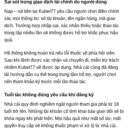
Sai sót trong giao dịch tài chính do người dùng
Nạp – rút tiền tại Kubet77 yêu cầu người chơi điền chính
xác mọi thông tin: số tài khoản, tên ngân hàng, mã giao
dịch. Trường hợp nhập sai, xác nhận thiếu hoặc thao tác
trùng lặp nhiều lần sẽ không được hỗ trợ khắc phục hậu
quả.
Hệ thống không hoàn trả nếu lỗi thuộc về phía hội viên.
Sau khi lệnh được xác nhận và chuyển đi, miễn trừ trách
nhiệm Kubet77 sẽ được áp dụng. Nhà cái cũng đã đăng
tải hướng dẫn cụ thể trong trung tâm hỗ trợ, người chơi
nên tham khảo kỹ trước mỗi lần thao tác.
Tuổi tác không đúng yêu cầu khi đăng ký
Nhà cái quy định nghiêm ngặt người tham gia phải từ 18
tuổi trở lên. Những tài khoản cố tình khai báo gian dối sẽ bị
khóa ngay khi phát hiện. Mọi hậu quả như mất số dư, mất
quyền truy cập sẽ không thuộc phạm vi xử lý từ nhà cái.