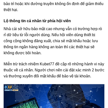
bảo trì hoặc khi đường truyền không ổn định để giảm thiểu
thiệt hại.
Lộ thông tin cá nhân từ phía hội viên
Nhà cái sở hữu bảo mật cao nhưng vẫn có trường hợp rò
rỉ dữ liệu từ lỗi người dùng. Nếu hội viên dùng thiết bị
công cộng không đăng xuất, chia sẻ mật khẩu hoặc lưu
thông tin ngân hàng không an toàn thì các thiệt hại sẽ
không được bồi hoàn.
Miễn trừ trách nhiệm Kubet77 đề cập rõ những hành vi này
thuộc về cá nhân. Người chơi nên cài đặt xác minh 2 bước
và thường xuyên đổi mật khẩu để bảo vệ tài khoản.