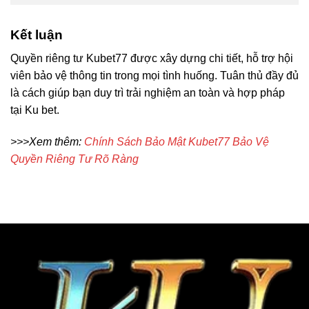
Kết luận
Quyền riêng tư Kubet77 được xây dựng chi tiết, hỗ trợ hội
viên bảo vệ thông tin trong mọi tình huống. Tuân thủ đầy đủ
là cách giúp bạn duy trì trải nghiệm an toàn và hợp pháp
tại Ku bet.
>>>Xem thêm:
Chính Sách Bảo Mật Kubet77 Bảo Vệ
Quyền Riêng Tư Rõ Ràng