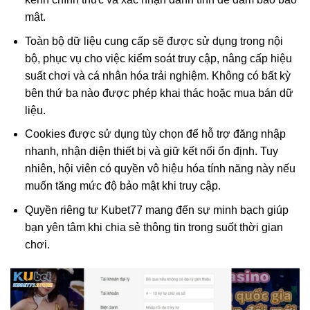
mật.
Toàn bộ dữ liệu cung cấp sẽ được sử dụng trong nội
bộ, phục vụ cho việc kiểm soát truy cập, nâng cấp hiệu
suất chơi và cá nhân hóa trải nghiệm. Không có bất kỳ
bên thứ ba nào được phép khai thác hoặc mua bán dữ
liệu.
Cookies được sử dụng tùy chọn để hỗ trợ đăng nhập
nhanh, nhận diện thiết bị và giữ kết nối ổn định. Tuy
nhiên, hội viên có quyền vô hiệu hóa tính năng này nếu
muốn tăng mức độ bảo mật khi truy cập.
Quyền riêng tư Kubet77 mang đến sự minh bạch giúp
bạn yên tâm khi chia sẻ thông tin trong suốt thời gian
chơi.