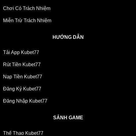
Chơi Có Trách Nhiệm
Miễn Trừ Trách Nhiệm
HƯỚNG DẪN
Tải App Kubet77
Rút Tiền Kubet77
Nạp Tiền Kubet77
Đăng Ký Kubet77
Đăng Nhập Kubet77
SẢNH GAME
Thể Thao Kubet77