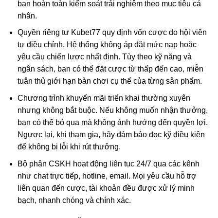
bạn hoàn toàn kiểm soát trải nghiệm theo mục tiêu cá
nhân.
Quyền riêng tư Kubet77 quy định vốn cược do hội viên
tự điều chỉnh. Hệ thống không áp đặt mức nạp hoặc
yêu cầu chiến lược nhất định. Tùy theo kỹ năng và
ngân sách, bạn có thể đặt cược từ thấp đến cao, miễn
tuân thủ giới hạn bàn chơi cụ thể của từng sản phẩm.
Chương trình khuyến mãi triển khai thường xuyên
nhưng không bắt buộc. Nếu không muốn nhận thưởng,
bạn có thể bỏ qua mà không ảnh hưởng đến quyền lợi.
Ngược lại, khi tham gia, hãy đảm bảo đọc kỹ điều kiện
để không bị lỗi khi rút thưởng.
Bộ phận CSKH hoạt động liên tục 24/7 qua các kênh
như chat trực tiếp, hotline, email. Mọi yêu cầu hỗ trợ
liên quan đến cược, tài khoản đều được xử lý minh
bạch, nhanh chóng và chính xác.