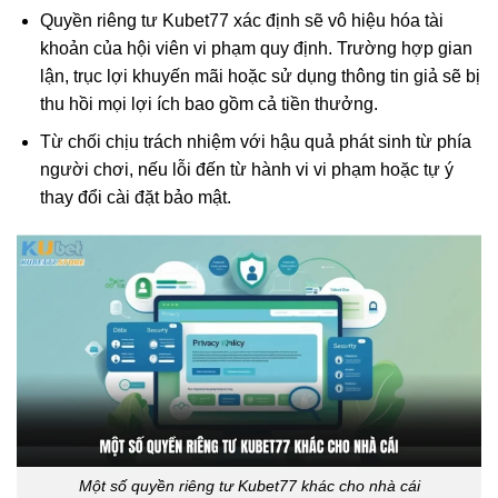
Quyền riêng tư Kubet77 xác định sẽ vô hiệu hóa tài
khoản của hội viên vi phạm quy định. Trường hợp gian
lận, trục lợi khuyến mãi hoặc sử dụng thông tin giả sẽ bị
thu hồi mọi lợi ích bao gồm cả tiền thưởng.
Từ chối chịu trách nhiệm với hậu quả phát sinh từ phía
người chơi, nếu lỗi đến từ hành vi vi phạm hoặc tự ý
thay đổi cài đặt bảo mật.
Một số quyền riêng tư Kubet77 khác cho nhà cái