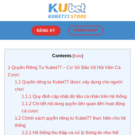
Bỏ
qua
nội
dung
ĐĂNG NHẬP
ĐĂNG KÝ
Contents
[
hide
]
1
Quyền Riêng Tư Kubet77 – Cơ Sở Bảo Vệ Hội Viên Cá
Cược
1.1
Quyền riêng tư Kubet77 được xây dựng cho người
chơi
1.1.1
Quy định cập nhật dữ liệu cá nhân trên hệ thống
1.1.2
Chi tiết nội dung quyền liên quan đến hoạt động
cá cược
1.2
Chính sách quyền riêng tư Kubet77 thực hiện cho hệ
thống
1.2.1
Hệ thống thu thập và xử lý thông tin như thế