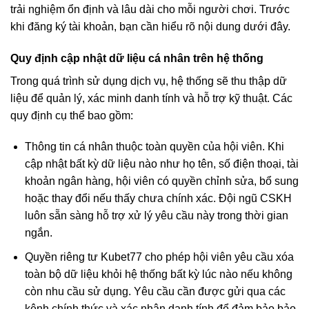
trải nghiệm ổn định và lâu dài cho mỗi người chơi. Trước
khi đăng ký tài khoản, bạn cần hiểu rõ nội dung dưới đây.
Quy định cập nhật dữ liệu cá nhân trên hệ thống
Trong quá trình sử dụng dịch vụ, hệ thống sẽ thu thập dữ
liệu để quản lý, xác minh danh tính và hỗ trợ kỹ thuật. Các
quy định cụ thể bao gồm:
Thông tin cá nhân thuộc toàn quyền của hội viên. Khi
cập nhật bất kỳ dữ liệu nào như họ tên, số điện thoại, tài
khoản ngân hàng, hội viên có quyền chỉnh sửa, bổ sung
hoặc thay đổi nếu thấy chưa chính xác. Đội ngũ CSKH
luôn sẵn sàng hỗ trợ xử lý yêu cầu này trong thời gian
ngắn.
Quyền riêng tư Kubet77 cho phép hội viên yêu cầu xóa
toàn bộ dữ liệu khỏi hệ thống bất kỳ lúc nào nếu không
còn nhu cầu sử dụng. Yêu cầu cần được gửi qua các
kênh chính thức và xác nhận danh tính để đảm bảo bảo