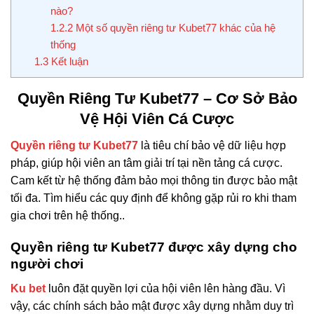
nào?
1.2.2
Một số quyền riêng tư Kubet77 khác của hệ
thống
1.3
Kết luận
Quyền Riêng Tư Kubet77 – Cơ Sở Bảo
Vệ Hội Viên Cá Cược
Quyền riêng tư Kubet77
là tiêu chí bảo vệ dữ liệu hợp
pháp, giúp hội viên an tâm giải trí tại nền tảng cá cược.
Cam kết từ hệ thống đảm bảo mọi thông tin được bảo mật
tối đa. Tìm hiểu các quy định để không gặp rủi ro khi tham
gia chơi trên hệ thống..
Quyền riêng tư Kubet77 được xây dựng cho
người chơi
Ku bet
luôn đặt quyền lợi của hội viên lên hàng đầu. Vì
vậy, các chính sách bảo mật được xây dựng nhằm duy trì