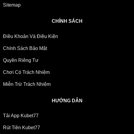
Sitemap
CHÍNH SÁCH
Điều Khoản Và Điều Kiện
Chính Sách Bảo Mật
Quyền Riêng Tư
Chơi Có Trách Nhiệm
Miễn Trừ Trách Nhiệm
HƯỚNG DẪN
Tải App Kubet77
Rút Tiền Kubet77