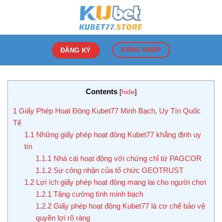
Bỏ
qua
nội
dung
ĐĂNG NHẬP
ĐĂNG KÝ
Contents
[
hide
]
1
Giấy Phép Hoạt Động Kubet77 Minh Bạch, Uy Tín Quốc
Tế
1.1
Những giấy phép hoạt động Kubet77 khẳng định uy
tín
1.1.1
Nhà cái hoạt động với chứng chỉ từ PAGCOR
1.1.2
Sự công nhận của tổ chức GEOTRUST
1.2
Lợi ích giấy phép hoạt động mang lại cho người chơi
1.2.1
Tăng cường tính minh bạch
1.2.2
Giấy phép hoạt động Kubet77 là cơ chế bảo vệ
quyền lợi rõ ràng