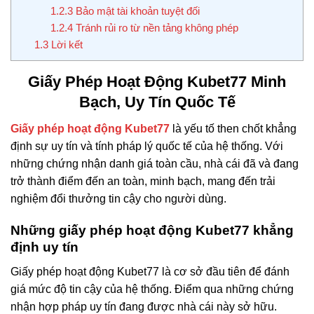
1.2.3
Bảo mật tài khoản tuyệt đối
1.2.4
Tránh rủi ro từ nền tảng không phép
1.3
Lời kết
Giấy Phép Hoạt Động Kubet77 Minh
Bạch, Uy Tín Quốc Tế
Giấy phép hoạt động Kubet77
là yếu tố then chốt khẳng
định sự uy tín và tính pháp lý quốc tế của hệ thống. Với
những chứng nhận danh giá toàn cầu, nhà cái đã và đang
trở thành điểm đến an toàn, minh bạch, mang đến trải
nghiệm đổi thưởng tin cậy cho người dùng.
Những giấy phép hoạt động Kubet77 khẳng
định uy tín
Giấy phép hoạt động Kubet77 là cơ sở đầu tiên để đánh
giá mức độ tin cậy của hệ thống. Điểm qua những chứng
nhận hợp pháp uy tín đang được nhà cái này sở hữu.