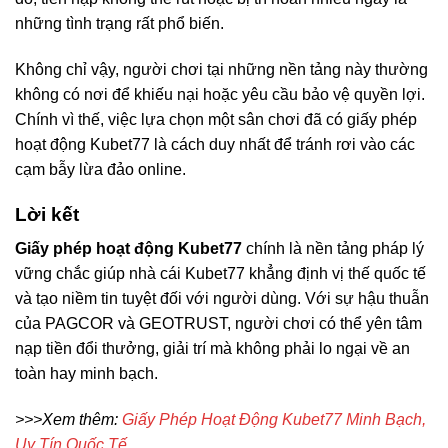
những tình trạng rất phổ biến.
Không chỉ vậy, người chơi tại những nền tảng này thường
không có nơi để khiếu nại hoặc yêu cầu bảo vệ quyền lợi.
Chính vì thế, việc lựa chọn một sân chơi đã có giấy phép
hoạt động Kubet77 là cách duy nhất để tránh rơi vào các
cạm bẫy lừa đảo online.
Lời kết
Giấy phép hoạt động Kubet77
chính là nền tảng pháp lý
vững chắc giúp nhà cái Kubet77 khẳng định vị thế quốc tế
và tạo niềm tin tuyệt đối với người dùng. Với sự hậu thuẫn
của PAGCOR và GEOTRUST, người chơi có thể yên tâm
nạp tiền đổi thưởng, giải trí mà không phải lo ngại về an
toàn hay minh bạch.
>>>Xem thêm:
Giấy Phép Hoạt Động Kubet77 Minh Bạch,
Uy Tín Quốc Tế