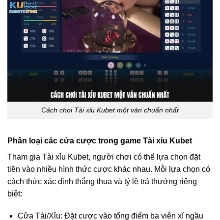
Cách chơi Tài xỉu Kubet một ván chuẩn nhất
Phân loại các cửa cược trong game Tài xỉu Kubet
Tham gia Tài xỉu Kubet, người chơi có thể lựa chọn đặt
tiền vào nhiều hình thức cược khác nhau. Mỗi lựa chọn có
cách thức xác định thắng thua và tỷ lệ trả thưởng riêng
biệt:
Cửa Tài/Xỉu: Đặt cược vào tổng điểm ba viên xí ngầu