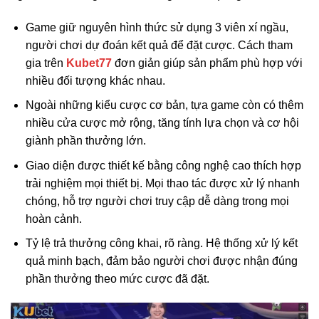
Game giữ nguyên hình thức sử dụng 3 viên xí ngầu,
người chơi dự đoán kết quả để đặt cược. Cách tham
gia trên
Kubet77
đơn giản giúp sản phẩm phù hợp với
nhiều đối tượng khác nhau.
Ngoài những kiểu cược cơ bản, tựa game còn có thêm
nhiều cửa cược mở rộng, tăng tính lựa chọn và cơ hội
giành phần thưởng lớn.
Giao diện được thiết kế bằng công nghệ cao thích hợp
trải nghiệm mọi thiết bị. Mọi thao tác được xử lý nhanh
chóng, hỗ trợ người chơi truy cập dễ dàng trong mọi
hoàn cảnh.
Tỷ lệ trả thưởng công khai, rõ ràng. Hệ thống xử lý kết
quả minh bạch, đảm bảo người chơi được nhận đúng
phần thưởng theo mức cược đã đặt.