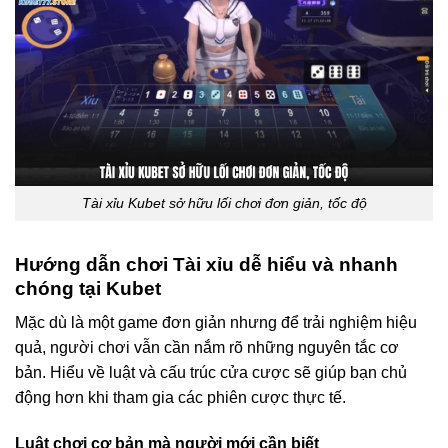
Tài xỉu Kubet sở hữu lối chơi đơn giản, tốc độ
Hướng dẫn chơi Tài xỉu dễ hiểu và nhanh
chóng tại Kubet
Mặc dù là một game đơn giản nhưng để trải nghiệm hiệu
quả, người chơi vẫn cần nắm rõ những nguyên tắc cơ
bản. Hiểu về luật và cấu trúc cửa cược sẽ giúp bạn chủ
động hơn khi tham gia các phiên cược thực tế.
Luật chơi cơ bản mà người mới cần biết