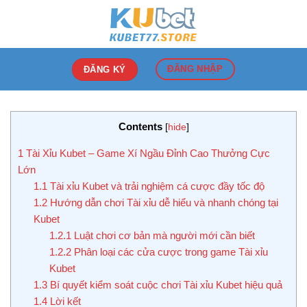
Bỏ
qua
nội
dung
ĐĂNG NHẬP
ĐĂNG KÝ
Contents
[
hide
]
1
Tài Xỉu Kubet – Game Xí Ngầu Đỉnh Cao Thưởng Cực
Lớn
1.1
Tài xỉu Kubet và trải nghiệm cá cược đầy tốc độ
1.2
Hướng dẫn chơi Tài xỉu dễ hiểu và nhanh chóng tại
Kubet
1.2.1
Luật chơi cơ bản mà người mới cần biết
1.2.2
Phân loại các cửa cược trong game Tài xỉu
Kubet
1.3
Bí quyết kiểm soát cuộc chơi Tài xỉu Kubet hiệu quả
1.4
Lời kết