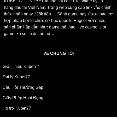
KUBET77 – KUBET là nhà cái cá cược online uy tín
hàng đầu tại Việt Nam. Trang web cung cấp link vào chính
thức nhận ngay 128k tiền … Sảnh game này, được bảo trợ
hợp pháp bởi tổ chức cờ bạc quốc tế Pagcor với nhiều
sản phẩm hấp dẫn như: game thể thao, live casino, slot
game, xổ số, lô đề, nổ hũ…
VỀ CHÚNG TÔI
Giới Thiệu Kubet77
Đại lý Kubet77
Câu Hỏi Thường Gặp
Giấy Phép Hoạt Động
Hỗ trợ Kubet77