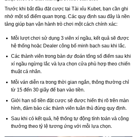
Trước khi bắt đầu đặt cược tại Tài xỉu Kubet, bạn cần ghi
nhớ một số điểm quan trọng. Các quy định sau đây là nền
tảng giúp bạn vận hành trò chơi một cách chính xác:
Mỗi lượt chơi sử dụng 3 viên xí ngầu, kết quả sẽ được
hệ thống hoặc Dealer công bố minh bạch sau khi lắc.
Các thành viên trong bàn dự đoán tổng số điểm sau khi
xí ngầu ngừng lắc và lựa chọn cửa phù hợp theo chiến
thuật cá nhân.
Mỗi ván diễn ra trong thời gian ngắn, thông thường chỉ
từ 15 đến 30 giây để bạn vào tiền.
Giới hạn số tiền đặt cược sẽ được hiển thị rõ trên màn
hình, đảm bảo các thành viên tuân thủ đúng quy định.
Sau khi có kết quả, hệ thống tự động tính toán và cộng
thưởng theo tỷ lệ tương ứng với mỗi lựa chọn.