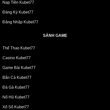
Nạp Tiền Kubet77
Đăng Ký Kubet77
Đăng Nhập Kubet77
SẢNH GAME
Thể Thao Kubet77
Casino Kubet77
Game Bài Kubet77
Bắn Cá Kubet77
Đá Gà Kubet77
Nổ Hũ Kubet77
Xổ Số Kubet77