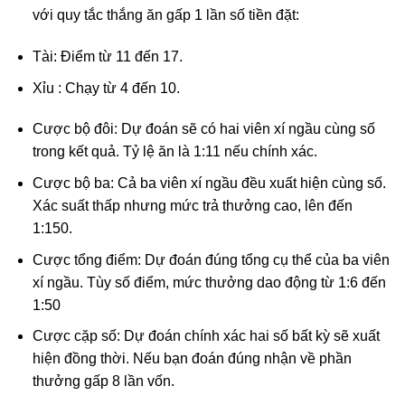
với quy tắc thắng ăn gấp 1 lần số tiền đặt:
Tài: Điểm từ 11 đến 17.
Xỉu : Chạy từ 4 đến 10.
Cược bộ đôi: Dự đoán sẽ có hai viên xí ngầu cùng số
trong kết quả. Tỷ lệ ăn là 1:11 nếu chính xác.
Cược bộ ba: Cả ba viên xí ngầu đều xuất hiện cùng số.
Xác suất thấp nhưng mức trả thưởng cao, lên đến
1:150.
Cược tổng điểm: Dự đoán đúng tổng cụ thể của ba viên
xí ngầu. Tùy số điểm, mức thưởng dao động từ 1:6 đến
1:50
Cược cặp số: Dự đoán chính xác hai số bất kỳ sẽ xuất
hiện đồng thời. Nếu bạn đoán đúng nhận về phần
thưởng gấp 8 lần vốn.