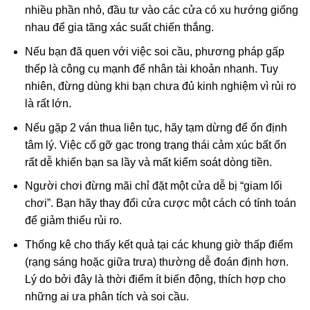
nhiều phần nhỏ, đầu tư vào các cửa có xu hướng giống
nhau để gia tăng xác suất chiến thắng.
Nếu bạn đã quen với việc soi cầu, phương pháp gấp
thếp là công cụ mạnh để nhân tài khoản nhanh. Tuy
nhiên, đừng dùng khi bạn chưa đủ kinh nghiệm vì rủi ro
là rất lớn.
Nếu gặp 2 ván thua liên tục, hãy tạm dừng để ổn định
tâm lý. Việc cố gỡ gạc trong trạng thái cảm xúc bất ổn
rất dễ khiến bạn sa lầy và mất kiểm soát dòng tiền.
Người chơi đừng mãi chỉ đặt một cửa dễ bị “giam lối
chơi”. Bạn hãy thay đổi cửa cược một cách có tính toán
để giảm thiểu rủi ro.
Thống kê cho thấy kết quả tại các khung giờ thấp điểm
(rạng sáng hoặc giữa trưa) thường dễ đoán định hơn.
Lý do bởi đây là thời điểm ít biến động, thích hợp cho
những ai ưa phân tích và soi cầu.