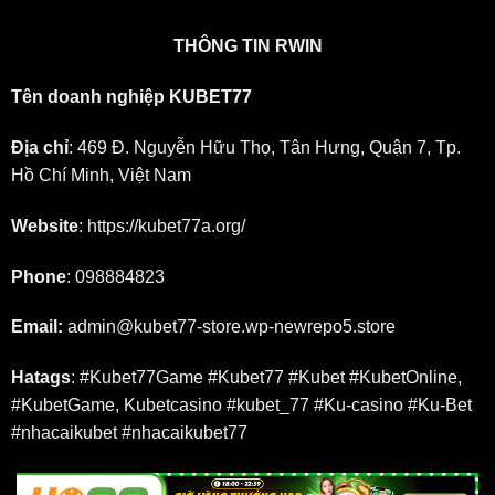
THÔNG TIN RWIN
Tên doanh nghiệp
KUBET77
Địa chỉ
: 469 Đ. Nguyễn Hữu Thọ, Tân Hưng, Quận 7, Tp.
Hồ Chí Minh, Việt Nam
Website
:
https://kubet77a.org/
Phone
: 098884823
Email:
admin@kubet77-store.wp-newrepo5.store
Hatags
: #Kubet77Game #Kubet77 #Kubet #KubetOnline,
#KubetGame, Kubetcasino #kubet_77 #Ku-casino #Ku-Bet
#nhacaikubet #nhacaikubet77