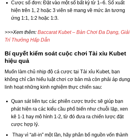
Cược số đơn: Đặt vào một số bất kỳ từ 1–6. Số xuất
hiện trên 1, 2 hoặc 3 viên sẽ mang về mức ăn tương
ứng 1:1, 1:2 hoặc 1:3.
>>>Xem thêm:
Baccarat Kubet – Bàn Chơi Đa Dạng, Giải
Trí Thưởng Hấp Dẫn
Bí quyết kiểm soát cuộc chơi Tài xỉu Kubet
hiệu quả
Muốn làm chủ nhịp độ cá cược tại Tài xỉu Kubet, bạn
không chỉ cần hiểu luật chơi cơ bản mà còn phải áp dụng
linh hoạt những kinh nghiệm thực chiến sau:
Quan sát liên tục các phiên cược trước sẽ giúp bạn
phát hiện ra các kiểu cầu phổ biến như chuỗi lặp, xen
kẽ 1-1 hay mô hình 1-2, từ đó đưa ra chiến lược đặt
cược hợp lý.
Thay vì “all-in” một lần, hãy phân bổ nguồn vốn thành