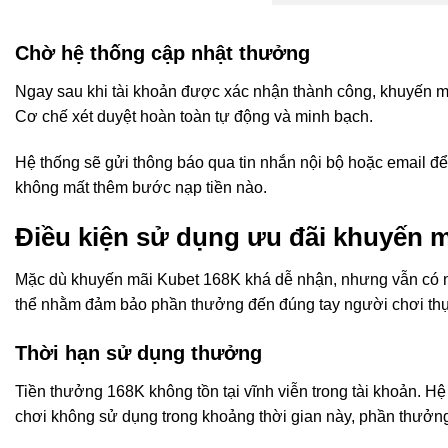
Chờ hệ thống cập nhật thưởng
Ngay sau khi tài khoản được xác nhận thành công, khuyến m
Cơ chế xét duyệt hoàn toàn tự động và minh bạch.
Hệ thống sẽ gửi thông báo qua tin nhắn nội bộ hoặc email để
không mất thêm bước nạp tiền nào.
Điều kiện sử dụng ưu đãi khuyến 
Mặc dù khuyến mãi Kubet 168K khá dễ nhận, nhưng vẫn có nhữ
thể nhằm đảm bảo phần thưởng đến đúng tay người chơi thực 
Thời hạn sử dụng thưởng
Tiền thưởng 168K không tồn tại vĩnh viễn trong tài khoản. H
chơi không sử dụng trong khoảng thời gian này, phần thưởng