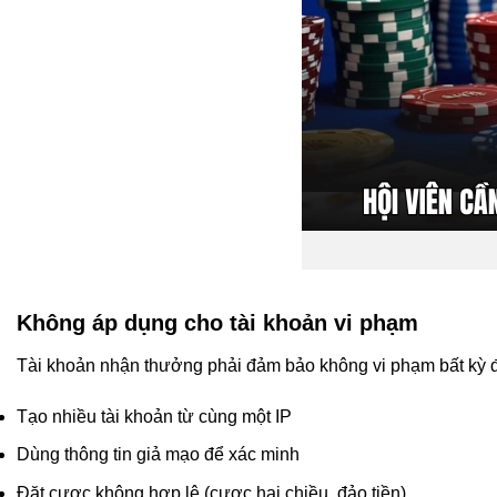
Không áp dụng cho tài khoản vi phạm
Tài khoản nhận thưởng phải đảm bảo không vi phạm bất kỳ đi
Tạo nhiều tài khoản từ cùng một IP
Dùng thông tin giả mạo để xác minh
Đặt cược không hợp lệ (cược hai chiều, đảo tiền).