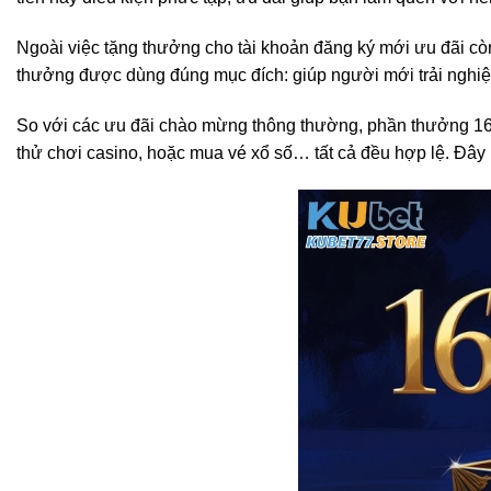
Ngoài việc tặng thưởng cho tài khoản đăng ký mới ưu đãi cò
thưởng được dùng đúng mục đích: giúp người mới trải nghiệm 
So với các ưu đãi chào mừng thông thường, phần thưởng 168K
thử chơi casino, hoặc mua vé xổ số… tất cả đều hợp lệ. Đây