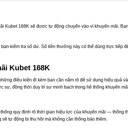
ãi Kubet 168K sẽ được tự động chuyển vào ví khuyến mãi. Bạn 
 bạn kiểm tra số dư. Số tiền thưởng này có thể dùng trực tiếp 
mãi Kubet 168K
ng điều kiện đi kèm bạn cần nắm rõ để sử dụng hiệu quả và tr
sự, đồng thời duy trì sự minh bạch trong hệ thống khuyến mãi
ệ thống quy định rõ thời gian hiệu lực của khuyến mãi — thông 
 sẽ tự động bị thu hồi mà không cần thông báo thêm.