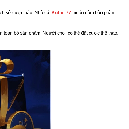
lịch sử cược nào. Nhà cái
Kubet 77
muốn đảm bảo phần
n toàn bộ sản phẩm. Người chơi có thể đặt cược thể thao,