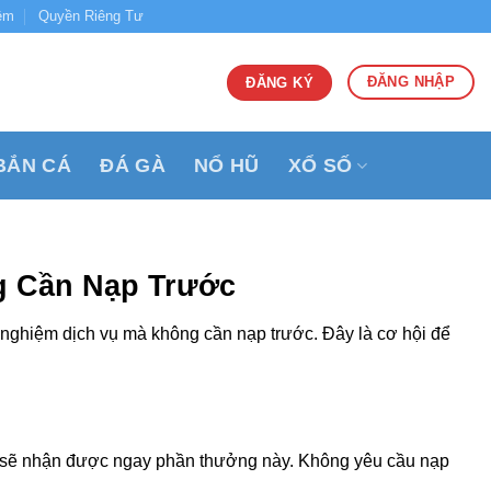
ệm
Quyền Riêng Tư
ĐĂNG NHẬP
ĐĂNG KÝ
BẮN CÁ
ĐÁ GÀ
NỔ HŨ
XỔ SỐ
g Cần Nạp Trước
ải nghiệm dịch vụ mà không cần nạp trước. Đây là cơ hội để
g sẽ nhận được ngay phần thưởng này. Không yêu cầu nạp