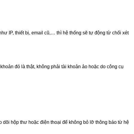
ư IP, thiết bị, email cũ,… thì hệ thống sẽ tự động từ chối xét
i khoản đó là thật, không phải tài khoản ảo hoặc do công cụ
eo dõi hộp thư hoặc điện thoại để không bỏ lỡ thông báo từ hệ