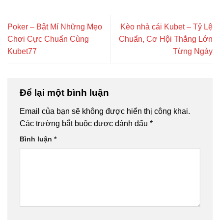
Poker – Bật Mí Những Mẹo
Kèo nhà cái Kubet – Tỷ Lệ
Chơi Cực Chuẩn Cùng
Chuẩn, Cơ Hội Thắng Lớn
Kubet77
Từng Ngày
Để lại một bình luận
Email của bạn sẽ không được hiển thị công khai.
Các trường bắt buộc được đánh dấu
*
Bình luận
*