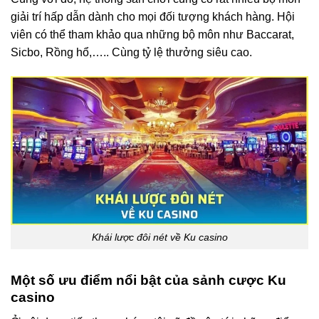
giải trí hấp dẫn dành cho mọi đối tượng khách hàng. Hội
viên có thể tham khảo qua những bộ môn như Baccarat,
Sicbo, Rồng hổ,….. Cùng tỷ lệ thưởng siêu cao.
Khái lược đôi nét về Ku casino
Một số ưu điểm nổi bật của sảnh cược Ku
casino