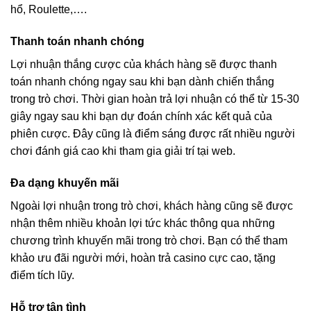
hổ, Roulette,….
Thanh toán nhanh chóng
Lợi nhuận thắng cược của khách hàng sẽ được thanh
toán nhanh chóng ngay sau khi bạn dành chiến thắng
trong trò chơi. Thời gian hoàn trả lợi nhuận có thể từ 15-30
giây ngay sau khi bạn dự đoán chính xác kết quả của
phiên cược. Đây cũng là điểm sáng được rất nhiều người
chơi đánh giá cao khi tham gia giải trí tại web.
Đa dạng khuyến mãi
Ngoài lợi nhuận trong trò chơi, khách hàng cũng sẽ được
nhận thêm nhiều khoản lợi tức khác thông qua những
chương trình khuyến mãi trong trò chơi. Bạn có thể tham
khảo ưu đãi người mới, hoàn trả casino cực cao, tặng
điểm tích lũy.
Hỗ trợ tận tình