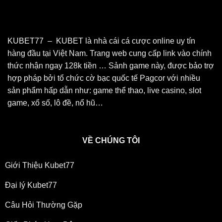
KUBET77 – KUBET là nhà cái cá cược online uy tín
hàng đầu tại Việt Nam. Trang web cung cấp link vào chính
thức nhận ngay 128k tiền … Sảnh game này, được bảo trợ
hợp pháp bởi tổ chức cờ bạc quốc tế Pagcor với nhiều
sản phẩm hấp dẫn như: game thể thao, live casino, slot
game, xổ số, lô đề, nổ hũ…
VỀ CHÚNG TÔI
Giới Thiệu Kubet77
Đại lý Kubet77
Câu Hỏi Thường Gặp