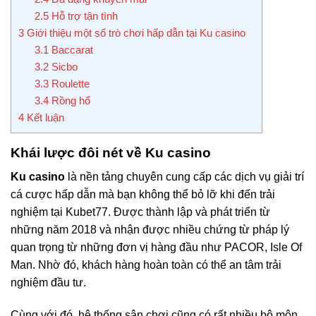
2.5
Hỗ trợ tận tình
3
Giới thiệu một số trò chơi hấp dẫn tại Ku casino
3.1
Baccarat
3.2
Sicbo
3.3
Roulette
3.4
Rồng hổ
4
Kết luận
Khái lược đôi nét về Ku casino
Ku casino
là nền tảng chuyên cung cấp các dịch vụ giải trí
cá cược hấp dẫn mà bạn không thể bỏ lỡ khi đến trải
nghiệm tại Kubet77. Được thành lập và phát triển từ
những năm 2018 và nhận được nhiều chứng từ pháp lý
quan trọng từ những đơn vị hàng đầu như PACOR, Isle Of
Man. Nhờ đó, khách hàng hoàn toàn có thể an tâm trải
nghiệm đầu tư.
Cùng với đó, hệ thống sân chơi cũng có rất nhiều bộ môn