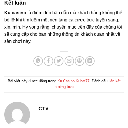
Kết luận
Ku casino
là điểm đến hấp dẫn mà khách hàng không thể
bỏ lỡ khi tìm kiếm một nền tảng cá cược trực tuyến sang,
xịn, mịn. Hy vọng rằng, chuyên mục trên đây của chúng tôi
sẽ cung cấp cho bạn những thông tin khách quan nhất về
sân chơi này.
Bài viết này được đăng trong
Ku Casino Kubet77
. Đánh dấu
liên kết
thường trực
.
CTV