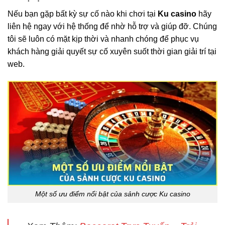
Nếu bạn gặp bất kỳ sự cố nào khi chơi tại
Ku casino
hãy
liên hệ ngay với hệ thống để nhờ hỗ trợ và giúp đỡ. Chúng
tôi sẽ luôn có mặt kịp thời và nhanh chóng để phục vụ
khách hàng giải quyết sự cố xuyên suốt thời gian giải trí tại
web.
Một số ưu điểm nổi bật của sảnh cược Ku casino