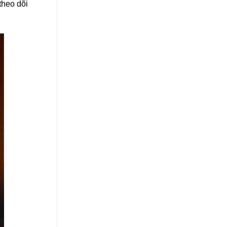
theo dõi