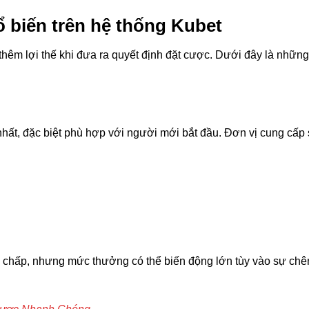
ổ biến trên hệ thống Kubet
 thêm lợi thế khi đưa ra quyết định đặt cược. Dưới đây là những
nhất, đặc biệt phù hợp với người mới bắt đầu. Đơn vị cung cấp s
ệ chấp, nhưng mức thưởng có thể biến động lớn tùy vào sự chê