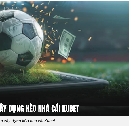
ản xây dựng kèo nhà cái Kubet