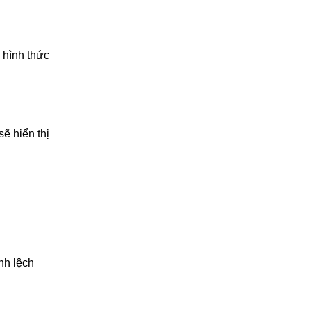
 hình thức
ẽ hiển thị
nh lệch