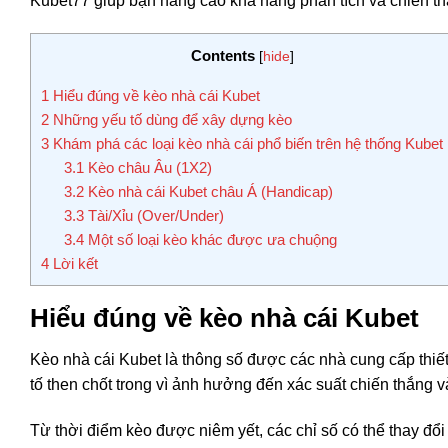
Kubet77 giúp bạn nâng cao khả năng phân tích và chiến th
Contents
[
hide
]
1
Hiểu đúng về kèo nhà cái Kubet
2
Những yếu tố dùng để xây dựng kèo
3
Khám phá các loại kèo nhà cái phổ biến trên hệ thống Kubet
3.1
Kèo châu Âu (1X2)
3.2
Kèo nhà cái Kubet châu Á (Handicap)
3.3
Tài/Xỉu (Over/Under)
3.4
Một số loại kèo khác được ưa chuộng
4
Lời kết
Hiểu đúng về kèo nhà cái Kubet
Kèo nhà cái Kubet là thông số được các nhà cung cấp thiết
tố then chốt trong vì ảnh hưởng đến xác suất chiến thắng
Từ thời điểm kèo được niêm yết, các chỉ số có thể thay đổi