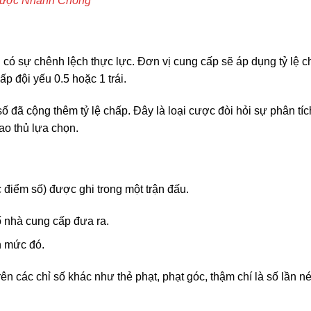
 Cược Nhanh Chóng
ó sự chênh lệch thực lực. Đơn vị cung cấp sẽ áp dụng tỷ lệ c
p đội yếu 0.5 hoặc 1 trái.
 số đã cộng thêm tỷ lệ chấp. Đây là loại cược đòi hỏi sự phân tí
ao thủ lựa chọn.
 điểm số) được ghi trong một trận đấu.
ố nhà cung cấp đưa ra.
n mức đó.
ên các chỉ số khác như thẻ phạt, phạt góc, thậm chí là số lần n