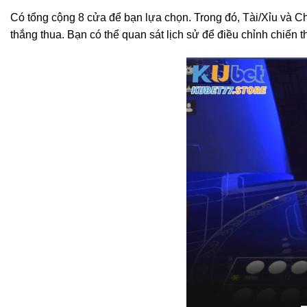
Có tổng cộng 8 cửa để bạn lựa chọn. Trong đó, Tài/Xỉu và Chẵ
thắng thua. Bạn có thể quan sát lịch sử để điều chỉnh chiến t