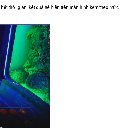
 hết thời gian, kết quả sẽ hiện trên màn hình kèm theo mức