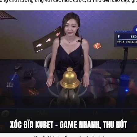
phòng chơi tương ứng với các mức cược, từ nhỏ đến cao cấp, giú