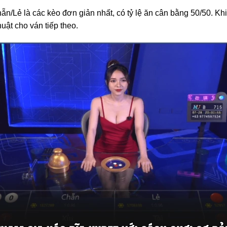
n/Lẻ là các kèo đơn giản nhất, có tỷ lệ ăn cân bằng 50/50. Khi
huật cho ván tiếp theo.