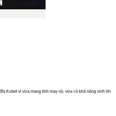
a Kubet vì vừa mang tính may rủi, vừa có khả năng sinh lời