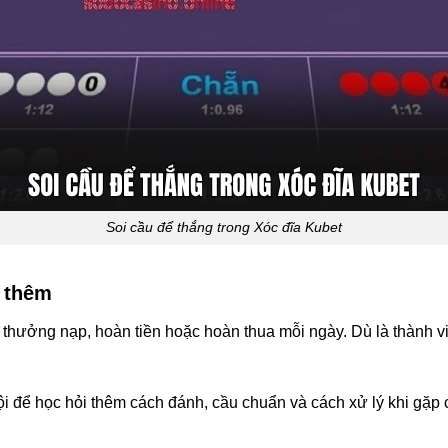
Soi cầu để thắng trong Xóc đĩa Kubet
i thêm
h thưởng nạp, hoàn tiền hoặc hoàn thua mỗi ngày. Dù là thành 
 để học hỏi thêm cách đánh, cầu chuẩn và cách xử lý khi gặp ch