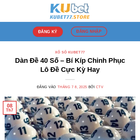
Bỏ
qua
nội
dung
ĐĂNG NHẬP
ĐĂNG KÝ
XỔ SỐ KUBET77
Dàn Đề 40 Số – Bí Kíp Chinh Phục
Lô Đề Cực Kỳ Hay
ĐĂNG VÀO
THÁNG 7 8, 2025
BỞI
CTV
08
Th7