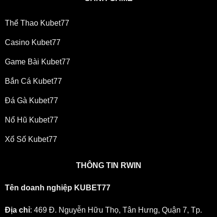
Thể Thao Kubet77
Casino Kubet77
Game Bài Kubet77
Bắn Cá Kubet77
Đá Gà Kubet77
Nổ Hũ Kubet77
Xổ Số Kubet77
THÔNG TIN RWIN
Tên doanh nghiệp
KUBET77
Địa chỉ
: 469 Đ. Nguyễn Hữu Thọ, Tân Hưng, Quận 7, Tp.