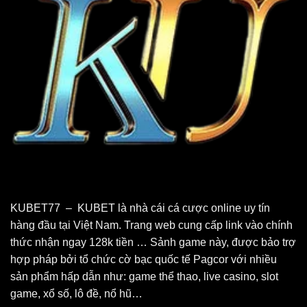
KUBET77 – KUBET là nhà cái cá cược online uy tín
hàng đầu tại Việt Nam. Trang web cung cấp link vào chính
thức nhận ngay 128k tiền … Sảnh game này, được bảo trợ
hợp pháp bởi tổ chức cờ bạc quốc tế Pagcor với nhiều
sản phẩm hấp dẫn như: game thể thao, live casino, slot
game, xổ số, lô đề, nổ hũ…