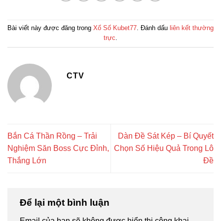
Bài viết này được đăng trong
Xổ Số Kubet77
. Đánh dấu
liên kết thường
trực
.
CTV
Bắn Cá Thần Rồng – Trải
Dàn Đề Sát Kép – Bí Quyết
Nghiệm Săn Boss Cực Đỉnh,
Chọn Số Hiệu Quả Trong Lô
Thắng Lớn
Đề
Để lại một bình luận
Email của bạn sẽ không được hiển thị công khai.