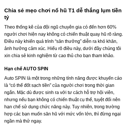
Chia sẻ mẹo chơi nổ hũ T1 dễ thắng lụm tiền
tỷ
Theo thống kê của đội ngũ chuyên gia có đến hơn 60%
người chơi hiện nay không có chiến thuật quay hũ rõ ràng.
Điều này khiến quá trình “săn thưởng” diễn ra khó khăn,
ảnh hưởng cảm xúc. Hiểu rõ điều này, dưới đây chúng tôi
xin chia sẻ kinh nghiệm từ cao thủ cho bạn tham khảo.
Hạn chế AUTO SPIN
Auto SPIN là một trong những tính năng được khuyến cáo
là “có thể đốt sạch tiền” của người chơi trong thời gian
ngắn. Mặc dù được sinh ra với tư cách hỗ trợ hội viên,
nhưng nếu bạn không có chiến thuật cụ thể, tuyệt đối nên
hạn chế sử dụng chức năng này. Tuy nhiên, trong trường
hợp các bạn muốn săn hũ với mức vốn lớn, thì đừng ngại
ngần mà thử ngay.