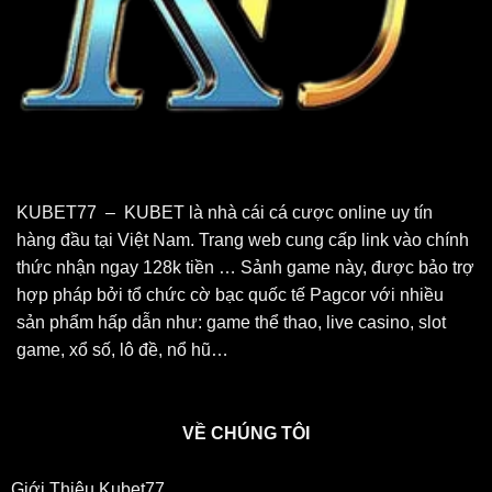
KUBET77 – KUBET là nhà cái cá cược online uy tín
hàng đầu tại Việt Nam. Trang web cung cấp link vào chính
thức nhận ngay 128k tiền … Sảnh game này, được bảo trợ
hợp pháp bởi tổ chức cờ bạc quốc tế Pagcor với nhiều
sản phẩm hấp dẫn như: game thể thao, live casino, slot
game, xổ số, lô đề, nổ hũ…
VỀ CHÚNG TÔI
Giới Thiệu Kubet77