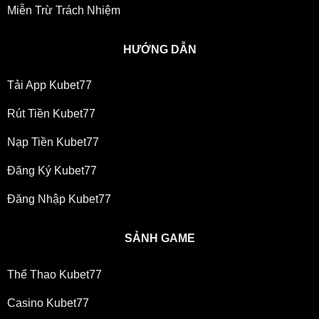
Miễn Trừ Trách Nhiệm
HƯỚNG DẪN
Tải App Kubet77
Rút Tiền Kubet77
Nạp Tiền Kubet77
Đăng Ký Kubet77
Đăng Nhập Kubet77
SẢNH GAME
Thể Thao Kubet77
Casino Kubet77