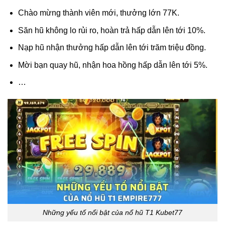
Chào mừng thành viên mới, thưởng lớn 77K.
Săn hũ không lo rủi ro, hoàn trả hấp dẫn lên tới 10%.
Nạp hũ nhận thưởng hấp dẫn lên tới trăm triệu đồng.
Mời bạn quay hũ, nhận hoa hồng hấp dẫn lên tới 5%.
…
Những yếu tố nổi bật của nổ hũ T1 Kubet77