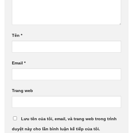
Tên
*
Email
*
Trang web
Lưu tên của tôi, email, và trang web trong trình
duyệt này cho lần bình luận kế tiếp của tôi.