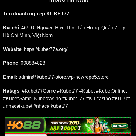
Tên doanh nghiệp
KUBET77
Địa chỉ
: 469 Đ. Nguyễn Hữu Thọ, Tân Hưng, Quận 7, Tp.
Hồ Chí Minh, Việt Nam
Website
:
https://kubet77a.org/
Phone
: 098884823
Email:
admin@kubet77-store.wp-newrepo5.store
Hatags
: #Kubet77Game #Kubet77 #Kubet #KubetOnline,
#KubetGame, Kubetcasino #kubet_77 #Ku-casino #Ku-Bet
#nhacaikubet #nhacaikubet77