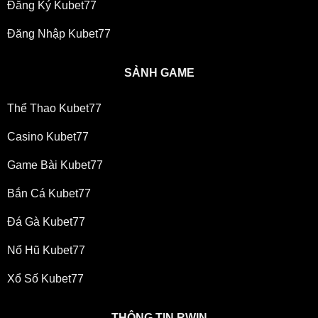
Đăng Ký Kubet77
Đăng Nhập Kubet77
SẢNH GAME
Thể Thao Kubet77
Casino Kubet77
Game Bài Kubet77
Bắn Cá Kubet77
Đá Gà Kubet77
Nổ Hũ Kubet77
Xổ Số Kubet77
THÔNG TIN RWIN