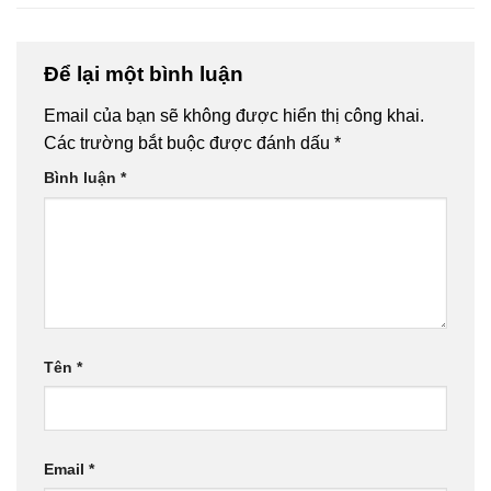
Để lại một bình luận
Email của bạn sẽ không được hiển thị công khai.
Các trường bắt buộc được đánh dấu
*
Bình luận
*
Tên
*
Email
*