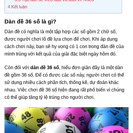
4
Kết luận
Dàn đề 36 số là gì?
Dàn đề có nghĩa là một tập hợp các số gồm 2 chữ số,
được người chơi lô đề lựa chọn để chơi. Khi áp dụng
cách chơi này, bạn sẽ hy vọng có 1 con trong đàn đề của
mình trùng với kết quả của giải đặc biệt ngày hôm đó.
Còn đối với
dàn đề 36 số
, hiểu đơn giản đây là một dàn
đề gồm 36 số. Để có được các số này, người chơi có thể
sử dụng nhiều cách phân tích, thống kê, dự đoán khác
nhau. Việc chơi đề 36 số hiện đang rất phổ biến vì chúng
có thể giúp tăng tỷ lệ trúng cho người chơi.