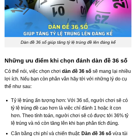
Dàn đề 36 số giúp tăng tỷ lệ trúng đề lên đáng kể
Những ưu điểm khi chọn đánh dàn đề 36 số
Có thể nói, việc chọn chơi
dàn đề 36 số
sẽ mang lại nhiều
lợi ích. Nếu bạn còn phân vân hãy tới với những lý do cụ
thể như sau:
Tỷ lệ trúng ấn tượng hơn: Với 36 số, người chơi sẽ có
tỷ lệ trúng đề cao hơn là việc chỉ đánh 1 hoặc ít con
hơn. Theo tính toán, người chơi sẽ có được tới 36% tỷ
lệ trúng và nó còn tăng lên khi bạn phân tích đúng.
Cân bằng chi phí và chiến thuật:
Dàn đề 36 số
vừa túi