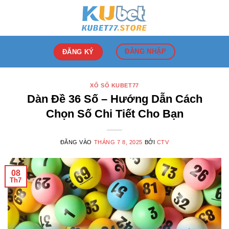
Bỏ
qua
nội
dung
ĐĂNG NHẬP
ĐĂNG KÝ
XỔ SỐ KUBET77
Dàn Đề 36 Số – Hướng Dẫn Cách
Chọn Số Chi Tiết Cho Bạn
ĐĂNG VÀO
THÁNG 7 8, 2025
BỞI
CTV
08
Th7